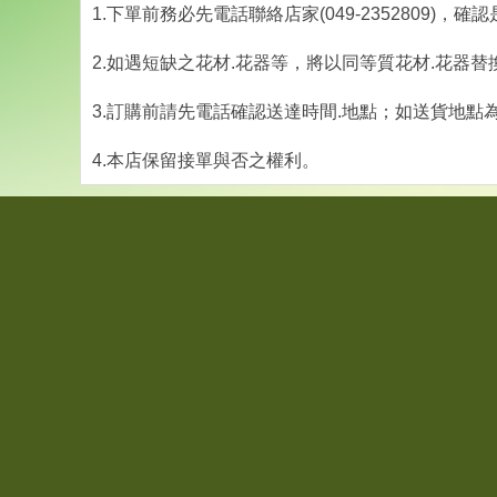
1.下單前務必先電話聯絡店家(049-2352809)，
2.如遇短缺之花材.花器等，將以同等質花材.花器替
3.訂購前請先電話確認送達時間.地點；如送貨地點
4.本店保留接單與否之權利。