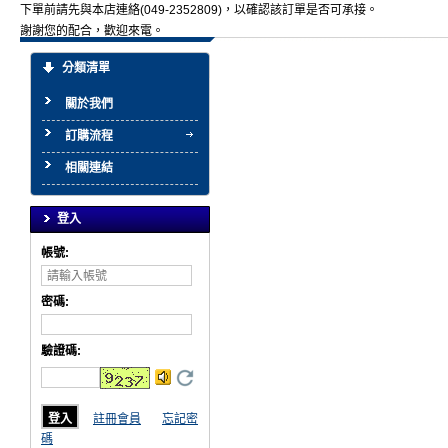
下單前請先與本店連絡(049-2352809)，以確認該訂單是否可承接。
謝謝您的配合，歡迎來電。
分類清單
關於我們
訂購流程
相關連結
登入
帳號:
密碼:
驗證碼
:
註冊會員
忘記密
碼