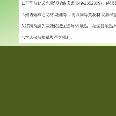
1.下單前務必先電話聯絡店家(049-2352809)，
2.如遇短缺之花材.花器等，將以同等質花材.花器替
3.訂購前請先電話確認送達時間.地點；如送貨地點
4.本店保留接單與否之權利。