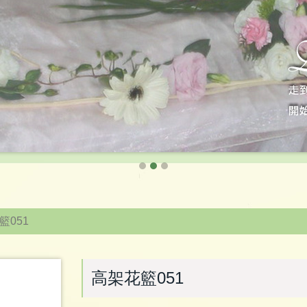
籃051
高架花籃051